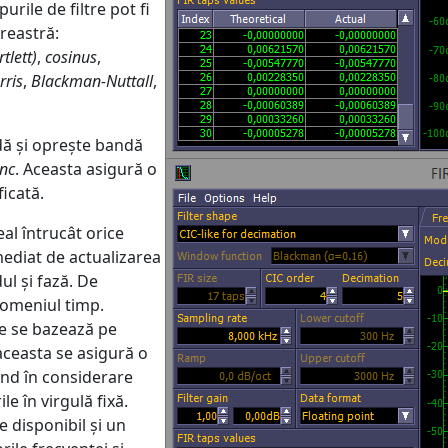
purile de filtre pot fi
reastră:
tlett)
,
cosinus
,
ris
,
Blackman-Nuttall
,
ndă și oprește bandă
nc
. Aceasta asigură o
icată.
eal întrucât orice
ediat de actualizarea
ul și fază. De
 domeniul timp.
ate se bazează pe
 aceasta se asigură o
uând în considerare
e în virgulă fixă.
e disponibil și un