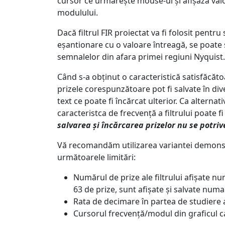
cursor ce urmărește mouse-ul și afișază valor
modulului.
Dacă filtrul FIR proiectat va fi folosit pentr
eșantionare cu o valoare întreagă, se poate s
semnalelor din afara primei regiuni Nyquist.
Când s-a obținut o caracteristică satisfăcătoar
prizele corespunzătoare pot fi salvate în dive
text ce poate fi încărcat ulterior. Ca alternat
caracteristca de frecvență a filtrului poate fi
salvarea și încărcarea prizelor nu se potri
Vă recomandăm utilizarea variantei demonst
următoarele limitări:
Numărul de prize ale filtrului afișate num
63 de prize, sunt afișate și salvate numa
Rata de decimare în partea de studiere a a
Cursorul frecvență/modul din graficul ca