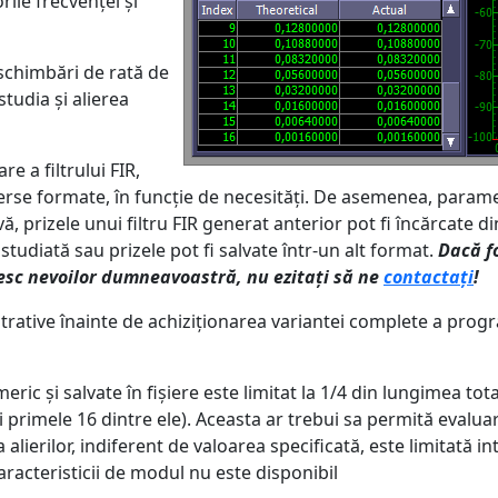
ile frecvenței și
u schimbări de rată de
tudia și alierea
e a filtrului FIR,
rse formate, în funcție de necesități. De asemenea, parametri 
ivă, prizele unui filtru FIR generat anterior pot fi încărcate di
 studiată sau prizele pot fi salvate într-un alt format.
Dacă f
vesc nevoilor dumneavoastră, nu ezitați să ne
contactați
!
rative înainte de achiziționarea variantei complete a prog
eric și salvate în fișiere este limitat la 1/4 din lungimea tota
i primele 16 dintre ele). Aceasta ar trebui sa permită evalu
lierilor, indiferent de valoarea specificată, este limitată int
racteristicii de modul nu este disponibil