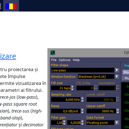
izare
ntru proiectarea și
inite Impulse
permite vizualizarea în
arametri ai filtrului.
trece-jos
(
low-pass
),
w-pass square root
sian
),
trece-sus
(
high-
(
band-stop
),
rențiator
și
decimator