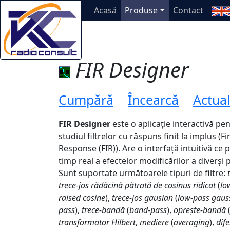
Acasă
Produse
Contact
FIR Designer
Cumpără
Încearcă
Actual
FIR Designer
este o aplicație interactivă pe
studiul filtrelor cu răspuns finit la implus (F
Response (FIR)). Are o interfață intuitivă ce 
timp real a efectelor modificărilor a diverși p
Sunt suportate următoarele tipuri de filtre:
trece-jos rădăcină pătrată de cosinus ridicat
(
lo
raised cosine
),
trece-jos gausian
(
low-pass gaus
pass
),
trece-bandă
(
band-pass
),
oprește-bandă
transformator Hilbert
,
mediere
(
averaging
),
dife