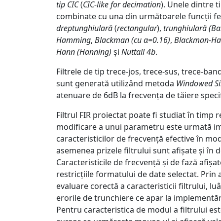
tip CIC
(
CIC-like for decimation
). Unele dintre ti
combinate cu una din următoarele funcții fe
dreptunghiulară
(
rectangular
),
trunghiulară (Bar
Hamming
,
Blackman (cu α=0.16)
,
Blackman-Har
Hann (Hanning)
și
Nuttall 4b
.
Filtrele de tip trece-jos, trece-sus, trece-ba
sunt generată utilizând metoda
Windowed Si
atenuare de 6dB la frecvența de tăiere specif
Filtrul FIR proiectat poate fi studiat în timp r
modificare a unui parametru este urmată im
caracteristicilor de frecvență efective în mod
asemenea prizele filtrului sunt afișate și în
Caracteristicile de frecvență și de fază afiș
restricțiile formatului de date selectat. Prin
evaluare corectă a caracteristicii filtrului, l
erorile de trunchiere ce apar la implementăril
Pentru caracteristica de modul a filtrului est